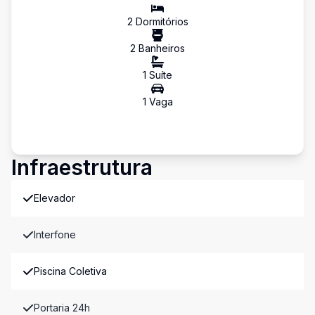
2
Dormitório
s
2
Banheiro
s
1
Suíte
1
Vaga
Infraestrutura
Elevador
Interfone
Piscina Coletiva
Portaria 24h