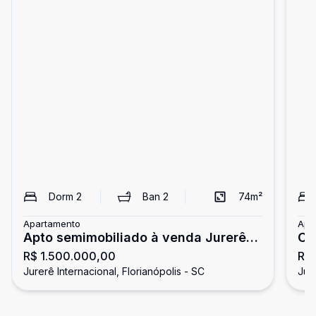
Dorm
2
Ban
2
74
m²
Apartamento
Apa
Apto semimobiliado à venda Jurerê
Op
R$ 1.500.000,00
R$ 
Internacional
Jurerê Internacional, Florianópolis - SC
Jure