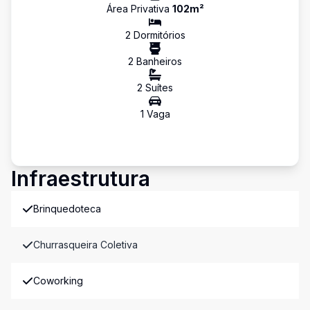
Área Privativa
102
m²
2
Dormitório
s
2
Banheiro
s
2
Suíte
s
1
Vaga
Infraestrutura
Brinquedoteca
Churrasqueira Coletiva
Coworking