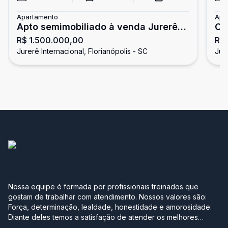
Apartamento
Apa
Apto semimobiliado à venda Jurerê
Op
R$ 1.500.000,00
R$ 
Internacional
Jurerê Internacional, Florianópolis - SC
Jure
Nossa equipe é formada por profissionais treinados que
gostam de trabalhar com atendimento. Nossos valores são:
Força, determinação, lealdade, honestidade e amorosidade.
Diante deles temos a satisfação de atender os melhores
clientes, aqueles que se realizam com a boa compra ou venda