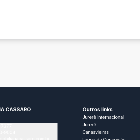
RIA CASSARO
Outros links
Jurerê Internacional
Jurerê
-7377
Canasvieiras
40-9004
obiliariacassaro.com.br
Lagoa da Conceição