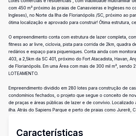
Lotes comerciais e residenciais , com viabilidade multifamilia
com 450 m² próximo às praias de Canasvieiras e Ingleses no c
Ingleses), no Norte da Ilha de Florianópolis /SC, próximo ao 
ótima localização e aprovado para construir! Ótima estrutura,
O empreendimento conta com estrutura de lazer completa, com 
fitness ao ar livre, ciclovia, pista para corrida de 2km, quadr
redários e espaço para piqueniques. Conta ainda com monitor
403, a 2,5km da SC 401, próximo do Fort Atacadista, Havan, An
de Florianópolis. Em uma Área com mais de 300 mil m², sendo 
LOTEAMENTO.
Empreendimento dividido em 280 lotes para construção de casa
condomínios fechados, o projeto que segue o conceito de nov
de praças e áreas públicas de lazer e de convívio. Localizado
ilha. Atrás do Sapiens Parque e perto de praias como Jurerê, Ca
Características