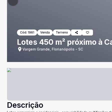
Cód:
1961
Venda
Terreno
Lotes 450 m² próximo à C
Vargem Grande, Florianópolis - SC
Descrição