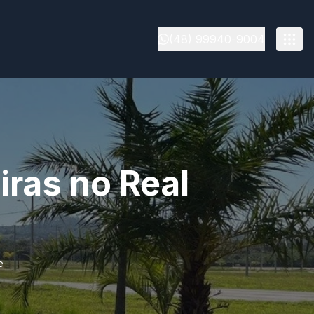
(48) 99940-9004
iras no Real
e