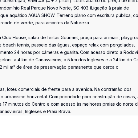
r de construção, ARM 4.5 (4 + 2 pisos). Lotes abaixo do preço de me
ondomínio Real Parque Novo Norte, SC 403 (Ligação à praia de
parque aquático AGUA SHOW. Terreno plano com escritura pública, c
 cercado de verde, para amantes da Natureza.
Club House, salão de festas Gourmet, praça para animais, playgro
a de beach tennis, passeio das águas, espaço relax com pergolados,
amento 24 horas por câmeras e guarita. Com acesso direto a Rodov
geloni, a 4 km de Canasvieiras, a 5 km dos Ingleses e a 24 km do C
22 mil m² de área de preservação permanente que cerca o
s, lotes comerciais de frente para a avenida. Na contramão dos
o urbanismo horizontal. Com prioridade para construção de casas,
 a 17 minutos do Centro e com acesso às melhores praias do norte 
nasvieiras, Ingleses e Praia Brava.