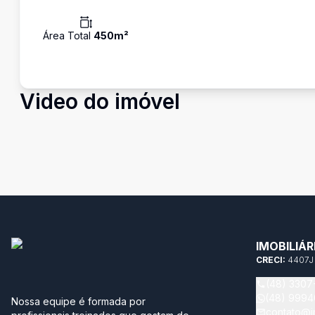
Área Total
450
m²
Video do imóvel
IMOBILIÁ
CRECI:
4407J
(48) 3307
(48) 999
Nossa equipe é formada por
contato@im