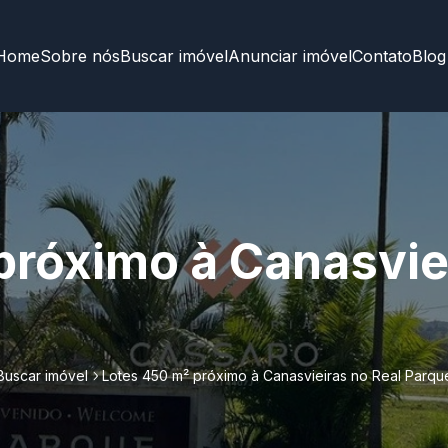
Home
Sobre nós
Buscar imóvel
Anunciar imóvel
Contato
Blog
próximo à Canasvie
Buscar imóvel
Lotes 450 m² próximo à Canasvieiras no Real Parqu