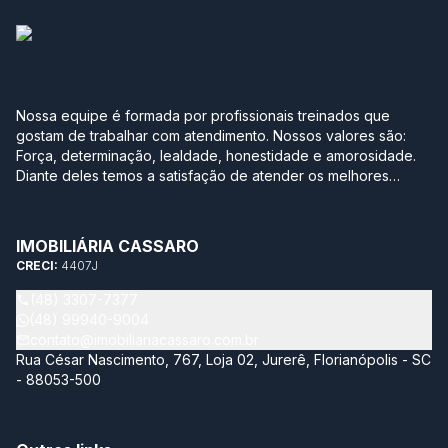
Nossa equipe é formada por profissionais treinados que
gostam de trabalhar com atendimento. Nossos valores são:
Força, determinação, lealdade, honestidade e amorosidade.
Diante deles temos a satisfação de atender os melhores
clientes, aqueles que se realizam com a boa compra ou venda
de seus imóveis. Projetamos a nova sede em Jurerê
pensando no conforto de uma casa. Sabe aquela que você
IMOBILIÁRIA CASSARO
degusta de um bom café moído na hora, serve uma bebida
CRECI:
4407J
gelada para os amigos e sempre tem um bolinho para o café
da tarde? Essa é a nossa empresa. Aqui você se sente em
(48) 3307-7377
casa! Nossa maior conquista é ver a satisfação dos nossos
(48) 99940-9004
clientes. Tenho a certeza de que estamos construindo um
contato@imobiliariacassaro.com.br
futuro de prestígio. Juntos faremos história!
Rua César Nascimento, 767, Loja 02, Jurerê, Florianópolis - SC
- 88053-500