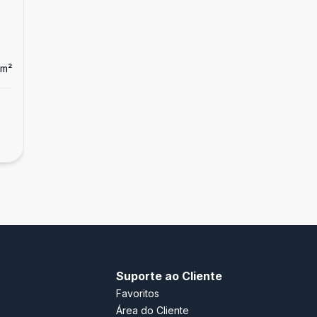
m²
Ban
1
Loja
Loja Comercial à venda em Jurerê
R$ 1.400.000,00
Jurerê, Florianópolis - SC
Suporte ao Cliente
Favoritos
Área do Cliente