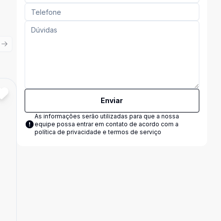
ious slide
Next slide
Cód:
1562
Comparar
Enviar
As informações serão utilizadas para que a nossa
equipe possa entrar em contato de acordo com a
política de privacidade e termos de serviço