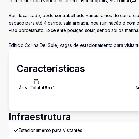
Loja comercial à venda em Jurerê, Florianópolis, SC com 41,40 
Bem localizado, pode ser trabalhado vários ramos de comérci
espaço para até 4 carros, sala arejada, boa iluminação e com p
Piso porcelanato. Excelente posição solar, sendo sol da manhã
Edifício Collina Del Sole, vagas de estacionamento para visitant
Características
Área Total
46
m²
Á
Infraestrutura
Estacionamento para Visitantes