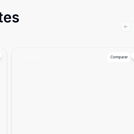
tes
Prev
Cód:
1408
Comparar