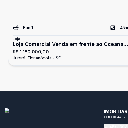
Ban
1
45
m
Loja
Loja Comercial Venda em frente ao Oceana -
R$ 1.180.000,00
Jurerê
Jurerê, Florianópolis - SC
IMOBILIÁ
CRECI:
4407J
(48) 3307