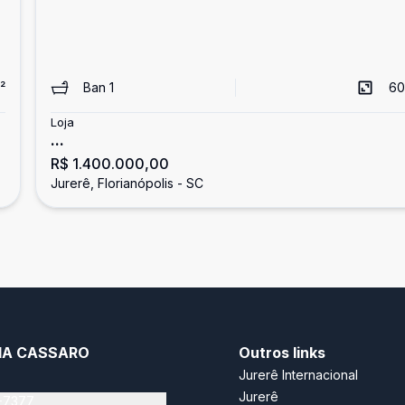
²
Ban
1
60
Loja
...
R$ 1.400.000,00
Jurerê, Florianópolis - SC
RIA CASSARO
Outros links
Jurerê Internacional
Jurerê
-7377