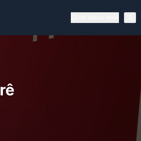
(48) 99940-9004
rê