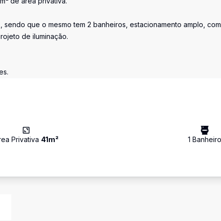
m² de área privativa.
o, sendo que o mesmo tem 2 banheiros, estacionamento amplo, com
rojeto de iluminação.
.
es.
rea Privativa
41
m²
1
Banheir