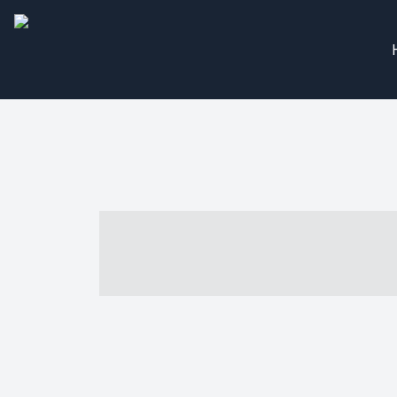
----- ----- -- -
- ------