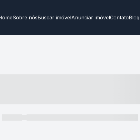
Home
Sobre nós
Buscar imóvel
Anunciar imóvel
Contato
Blog
----- ---- ---- -- ----
----- -----
----- ----- -- ------ ---- ---- -- ----- ----- ----- --- ------