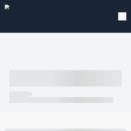
----- ----- -- ------ ---- ---- -- ----- -----
----- --- ------
----- -----
----- ----- -- ------ ---- ---- -- ----- ----- ----- --- ------