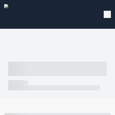
----- ----- -- ------ ---- ---- -- ----- -----
----- --- ------
----- -----
----- ----- -- ------ ---- ---- -- ----- ----- ----- --- ------