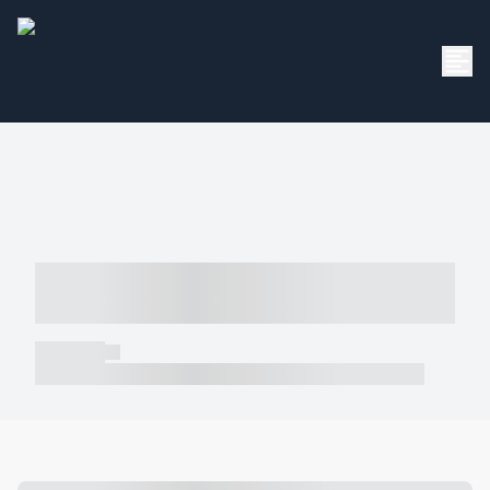
----- ----- -- ------ ---- ---- -- ----- -----
----- --- ------
----- -----
----- ----- -- ------ ---- ---- -- ----- ----- ----- --- ------