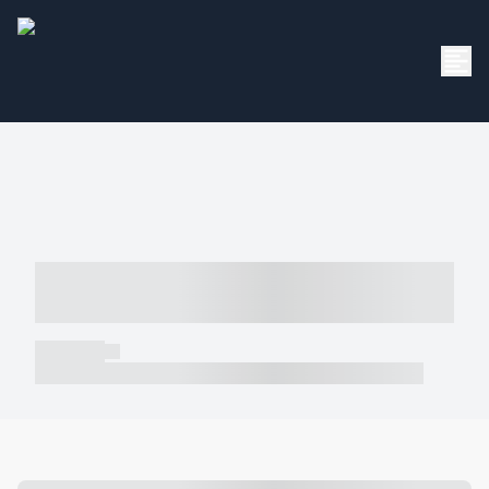
----- ----- -- ------ ---- ---- -- ----- -----
----- --- ------
----- -----
----- ----- -- ------ ---- ---- -- ----- ----- ----- --- ------