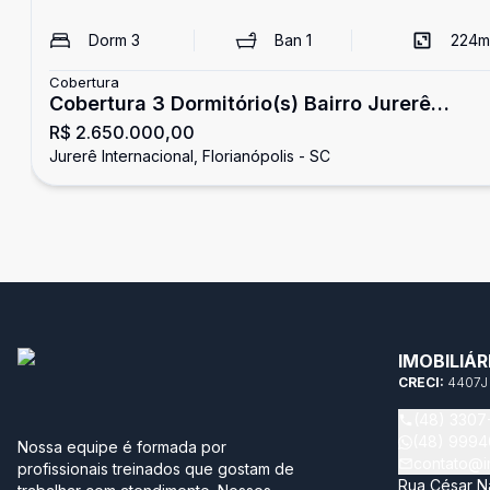
Dorm
3
Ban
1
224
m
Cobertura
Cobertura 3 Dormitório(s) Bairro Jurerê
R$ 2.650.000,00
Internacio
Jurerê Internacional, Florianópolis - SC
IMOBILIÁ
CRECI:
4407J
(48) 3307
(48) 999
Nossa equipe é formada por
contato@im
profissionais treinados que gostam de
Rua César Na