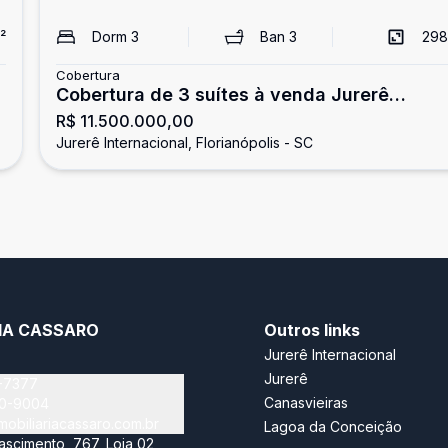
²
Dorm
3
Ban
3
298
Cobertura
Cobertura de 3 suítes à venda Jurerê
R$ 11.500.000,00
Internacional
Jurerê Internacional, Florianópolis - SC
RIA CASSARO
Outros links
Jurerê Internacional
Jurerê
-7377
Canasvieiras
40-9004
obiliariacassaro.com.br
Lagoa da Conceição
scimento, 767, Loja 02,