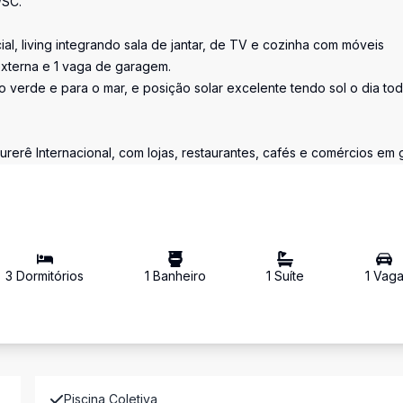
/SC.
ial, living integrando sala de jantar, de TV e cozinha com móveis
externa e 1 vaga de garagem.
 verde e para o mar, e posição solar excelente tendo sol o dia tod
erê Internacional, com lojas, restaurantes, cafés e comércios em g
3
Dormitório
s
1
Banheiro
1
Suíte
1
Vag
Piscina Coletiva