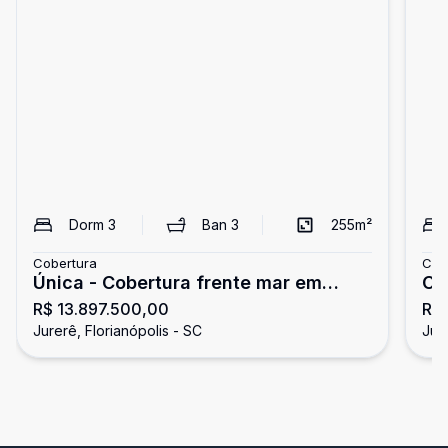
Dorm
3
Ban
3
255
m²
Cobertura
Cob
Única - Cobertura frente mar em
Co
R$ 13.897.500,00
R$
Jurerê
vi
Jurerê, Florianópolis - SC
Jure