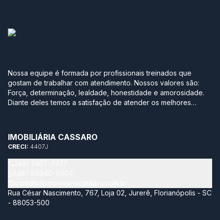
Nossa equipe é formada por profissionais treinados que
gostam de trabalhar com atendimento. Nossos valores são:
Força, determinação, lealdade, honestidade e amorosidade.
Diante deles temos a satisfação de atender os melhores
clientes, aqueles que se realizam com a boa compra ou venda
de seus imóveis. Projetamos a nova sede em Jurerê
pensando no conforto de uma casa. Sabe aquela que você
IMOBILIÁRIA CASSARO
degusta de um bom café moído na hora, serve uma bebida
CRECI:
4407J
gelada para os amigos e sempre tem um bolinho para o café
da tarde? Essa é a nossa empresa. Aqui você se sente em
(48) 3307-7377
casa! Nossa maior conquista é ver a satisfação dos nossos
(48) 99940-9004
clientes. Tenho a certeza de que estamos construindo um
contato@imobiliariacassaro.com.br
futuro de prestígio. Juntos faremos história!
Rua César Nascimento, 767, Loja 02, Jurerê, Florianópolis - SC
- 88053-500