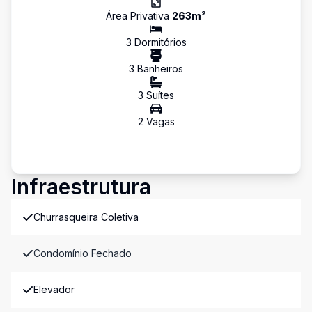
Área Privativa
263
m²
3
Dormitório
s
3
Banheiro
s
3
Suíte
s
2
Vaga
s
Infraestrutura
Churrasqueira Coletiva
Condomínio Fechado
Elevador