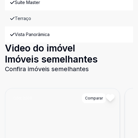
Suíte Master
Terraço
Vista Panorâmica
Video do imóvel
Imóveis semelhantes
Confira imóveis semelhantes
Cód:
2008
Comparar
Có