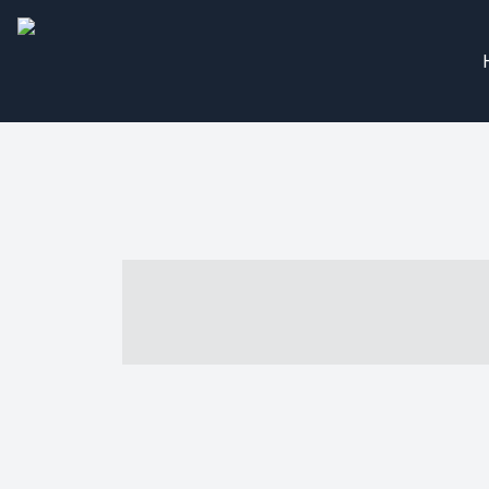
----- ----- -- -
- ------