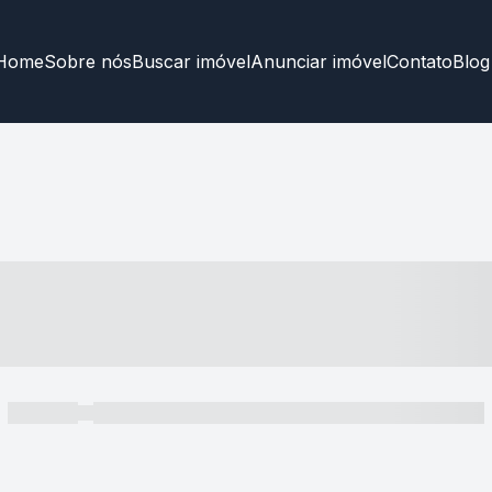
Home
Sobre nós
Buscar imóvel
Anunciar imóvel
Contato
Blog
----- ---- ---- -- ----
----- -----
----- ----- -- ------ ---- ---- -- ----- ----- ----- --- ------