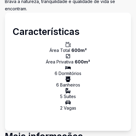
Brava a natureza, tranquilidade e qualidade de vida se
encontram.
Características
Área Total
600
m²
Área Privativa
600
m²
6
Dormitório
s
6
Banheiro
s
5
Suíte
s
2
Vaga
s