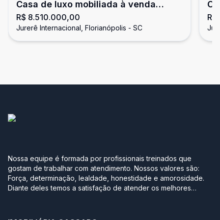
Casa de luxo mobiliada à venda
Ca
R$ 8.510.000,00
R$
Jurere In
In
Jurerê Internacional, Florianópolis - SC
Jure
Nossa equipe é formada por profissionais treinados que
gostam de trabalhar com atendimento. Nossos valores são:
Força, determinação, lealdade, honestidade e amorosidade.
Diante deles temos a satisfação de atender os melhores
clientes, aqueles que se realizam com a boa compra ou venda
de seus imóveis. Projetamos a nova sede em Jurerê
pensando no conforto de uma casa. Sabe aquela que você