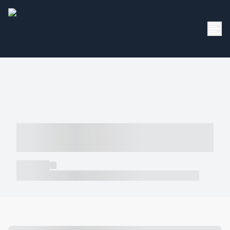
----- ----- -- ------ ---- ---- -- ----- -----
----- --- ------
----- -----
----- ----- -- ------ ---- ---- -- ----- ----- ----- --- ------