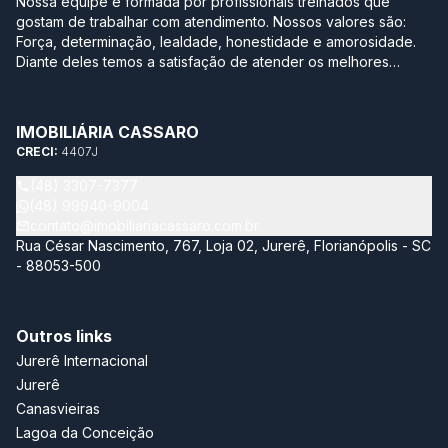
Nossa equipe é formada por profissionais treinados que
gostam de trabalhar com atendimento. Nossos valores são:
Força, determinação, lealdade, honestidade e amorosidade.
Diante deles temos a satisfação de atender os melhores
clientes, aqueles que se realizam com a boa compra ou venda
de seus imóveis. Projetamos a nova sede em Jurerê
pensando no conforto de uma casa. Sabe aquela que você
IMOBILIÁRIA CASSARO
degusta de um bom café moído na hora, serve uma bebida
CRECI:
4407J
gelada para os amigos e sempre tem um bolinho para o café
da tarde? Essa é a nossa empresa. Aqui você se sente em
(48) 3307-7377
casa! Nossa maior conquista é ver a satisfação dos nossos
(48) 99940-9004
clientes. Tenho a certeza de que estamos construindo um
contato@imobiliariacassaro.com.br
futuro de prestígio. Juntos faremos história!
Rua César Nascimento, 767, Loja 02, Jurerê, Florianópolis - SC
- 88053-500
Outros links
Jurerê Internacional
Jurerê
Canasvieiras
Lagoa da Conceição