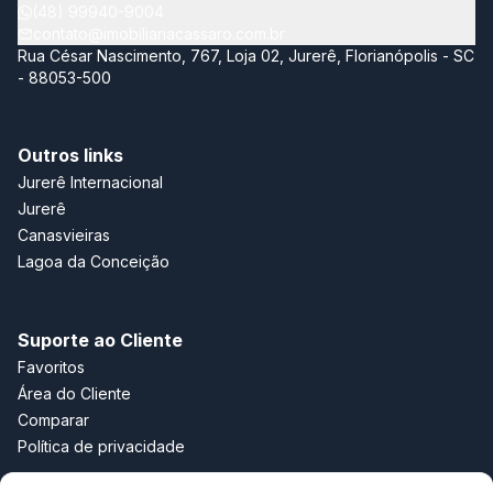
casa! Nossa maior conquista é ver a satisfação dos nossos
(48) 99940-9004
clientes. Tenho a certeza de que estamos construindo um
contato@imobiliariacassaro.com.br
futuro de prestígio. Juntos faremos história!
Rua César Nascimento, 767, Loja 02, Jurerê, Florianópolis - SC
- 88053-500
Outros links
Jurerê Internacional
Jurerê
Canasvieiras
Lagoa da Conceição
Suporte ao Cliente
Favoritos
Área do Cliente
Comparar
Política de privacidade