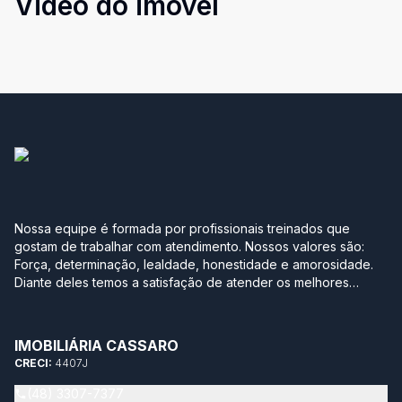
Video do imóvel
Nossa equipe é formada por profissionais treinados que
gostam de trabalhar com atendimento. Nossos valores são:
Força, determinação, lealdade, honestidade e amorosidade.
Diante deles temos a satisfação de atender os melhores
clientes, aqueles que se realizam com a boa compra ou venda
de seus imóveis. Projetamos a nova sede em Jurerê
pensando no conforto de uma casa. Sabe aquela que você
IMOBILIÁRIA CASSARO
degusta de um bom café moído na hora, serve uma bebida
CRECI:
4407J
gelada para os amigos e sempre tem um bolinho para o café
da tarde? Essa é a nossa empresa. Aqui você se sente em
(48) 3307-7377