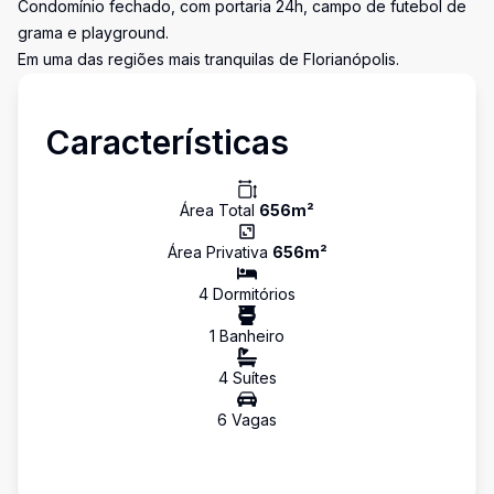
Condomínio fechado, com portaria 24h, campo de futebol de
grama e playground.
Em uma das regiões mais tranquilas de Florianópolis.
Características
Área Total
656
m²
Área Privativa
656
m²
4
Dormitório
s
1
Banheiro
4
Suíte
s
6
Vaga
s