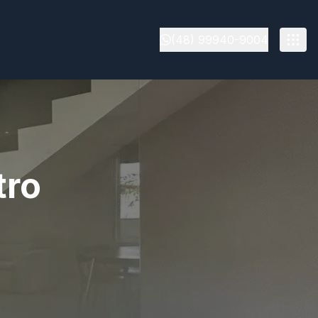
(48) 99940-9004
tro