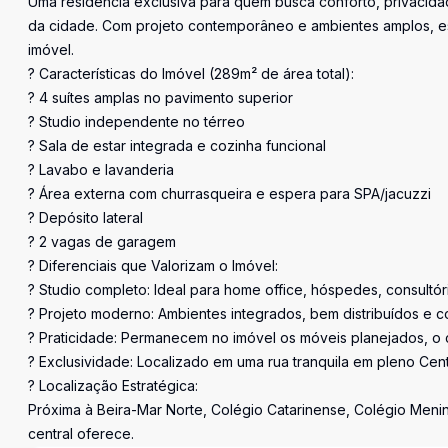
Uma residência exclusiva para quem busca conforto, privacidad
da cidade. Com projeto contemporâneo e ambientes amplos, es
imóvel.
? Características do Imóvel (289m² de área total):
? 4 suítes amplas no pavimento superior
? Studio independente no térreo
? Sala de estar integrada e cozinha funcional
? Lavabo e lavanderia
? Área externa com churrasqueira e espera para SPA/jacuzzi
? Depósito lateral
? 2 vagas de garagem
? Diferenciais que Valorizam o Imóvel:
? Studio completo: Ideal para home office, hóspedes, consultó
? Projeto moderno: Ambientes integrados, bem distribuídos e c
? Praticidade: Permanecem no imóvel os móveis planejados, o 
? Exclusividade: Localizado em uma rua tranquila em pleno Cent
? Localização Estratégica:
Próxima à Beira-Mar Norte, Colégio Catarinense, Colégio Menin
central oferece.