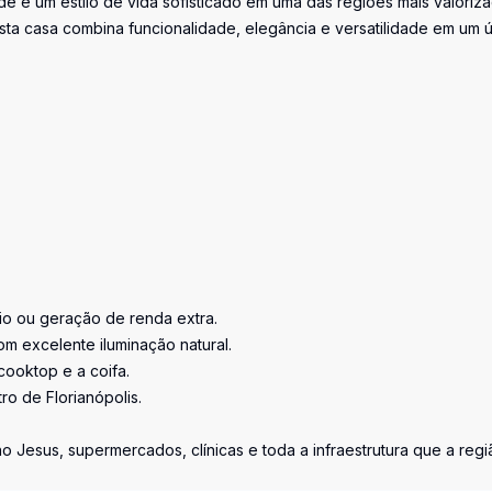
e e um estilo de vida sofisticado em uma das regiões mais valoriz
ta casa combina funcionalidade, elegância e versatilidade em um 
rio ou geração de renda extra.
om excelente iluminação natural.
cooktop e a coifa.
ro de Florianópolis.
o Jesus, supermercados, clínicas e toda a infraestrutura que a regi