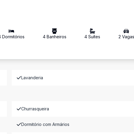
4
Dormitório
s
4
Banheiro
s
4
Suíte
s
2
Vaga
Lavanderia
Churrasqueira
Dormitório com Armários