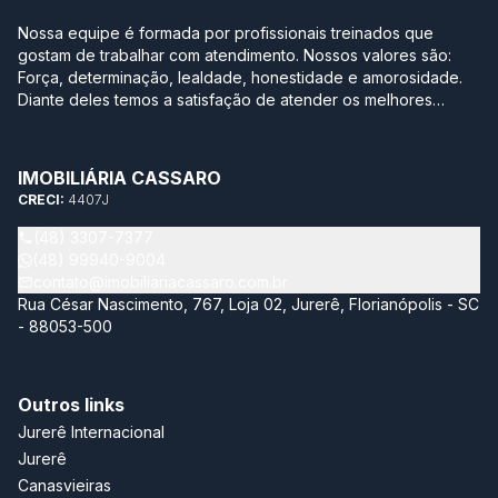
Nossa equipe é formada por profissionais treinados que
gostam de trabalhar com atendimento. Nossos valores são:
Força, determinação, lealdade, honestidade e amorosidade.
Diante deles temos a satisfação de atender os melhores
clientes, aqueles que se realizam com a boa compra ou venda
de seus imóveis. Projetamos a nova sede em Jurerê
pensando no conforto de uma casa. Sabe aquela que você
IMOBILIÁRIA CASSARO
degusta de um bom café moído na hora, serve uma bebida
CRECI:
4407J
gelada para os amigos e sempre tem um bolinho para o café
da tarde? Essa é a nossa empresa. Aqui você se sente em
(48) 3307-7377
casa! Nossa maior conquista é ver a satisfação dos nossos
(48) 99940-9004
clientes. Tenho a certeza de que estamos construindo um
contato@imobiliariacassaro.com.br
futuro de prestígio. Juntos faremos história!
Rua César Nascimento, 767, Loja 02, Jurerê, Florianópolis - SC
- 88053-500
Outros links
Jurerê Internacional
Jurerê
Canasvieiras