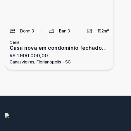
Dorm
3
Ban
3
192
m²
Casa
Casa nova em condomínio fechado
R$ 1.900.000,00
no Vilaporé II
Canasvieiras, Florianópolis - SC