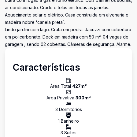
outra com fogão a gás e forno elétrico. Dois banheiros sociais,
ar condicionado. Grade e telas em todas as janelas.
Aquecimento solar e elétrico. Casa construída em alvenaria e
madeira nobre 'canela preta´.
Lindo jardim com lago. Gruta em pedra. Jacuzzi com cobertura
em policarbonato. Deck em madeira com 50 m². 04 vagas de
garagem , sendo 02 cobertas. Câmeras de segurança. Alarme.
Características
Área Total
427
m²
Área Privativa
300
m²
3
Dormitório
s
1
Banheiro
3
Suíte
s