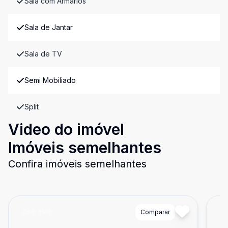
Sala com Armários
Sala de Jantar
Sala de TV
Semi Mobiliado
Split
Video do imóvel
Imóveis semelhantes
Confira imóveis semelhantes
Cód:
2162
Comparar
Có