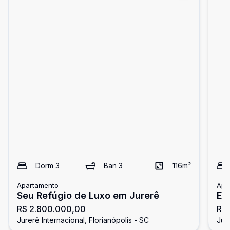
Dorm
3
Ban
3
116
m²
Apartamento
Apa
Seu Refúgio de Luxo em Jurerê
Ex
R$ 2.800.000,00
R$ 
pa
Jurerê Internacional, Florianópolis - SC
Jure