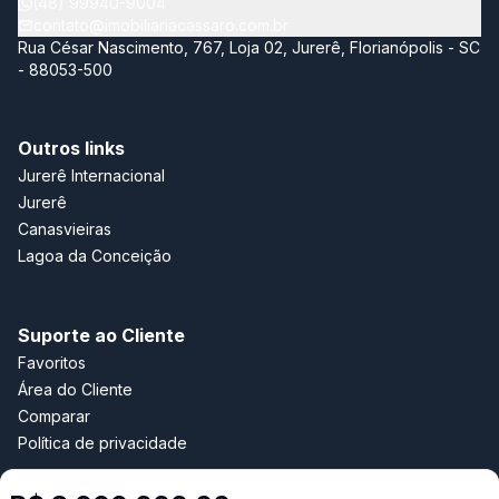
(48) 99940-9004
clientes. Tenho a certeza de que estamos construindo um
contato@imobiliariacassaro.com.br
futuro de prestígio. Juntos faremos história!
Rua César Nascimento, 767, Loja 02, Jurerê, Florianópolis - SC
- 88053-500
Outros links
Jurerê Internacional
Jurerê
Canasvieiras
Lagoa da Conceição
Suporte ao Cliente
Favoritos
Área do Cliente
Comparar
Política de privacidade