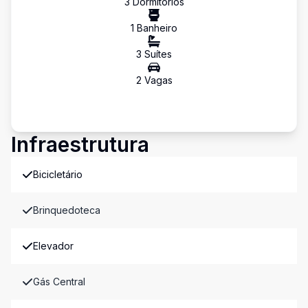
3
Dormitório
s
1
Banheiro
3
Suíte
s
2
Vaga
s
Infraestrutura
Bicicletário
Brinquedoteca
Elevador
Gás Central