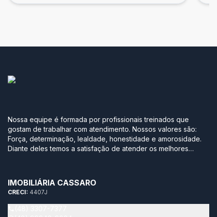
Nossa equipe é formada por profissionais treinados que
gostam de trabalhar com atendimento. Nossos valores são:
Força, determinação, lealdade, honestidade e amorosidade.
Diante deles temos a satisfação de atender os melhores
clientes, aqueles que se realizam com a boa compra ou venda
de seus imóveis. Projetamos a nova sede em Jurerê
pensando no conforto de uma casa. Sabe aquela que você
IMOBILIÁRIA CASSARO
degusta de um bom café moído na hora, serve uma bebida
CRECI:
4407J
gelada para os amigos e sempre tem um bolinho para o café
da tarde? Essa é a nossa empresa. Aqui você se sente em
(48) 3307-7377
casa! Nossa maior conquista é ver a satisfação dos nossos