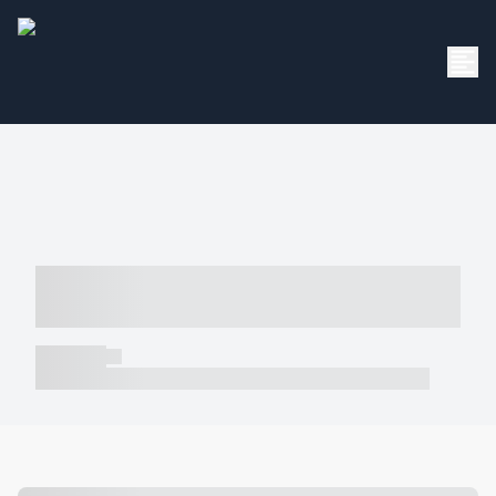
----- ----- -- ------ ---- ---- -- ----- -----
----- --- ------
----- -----
----- ----- -- ------ ---- ---- -- ----- ----- ----- --- ------