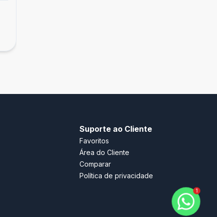
Apartamento
Apartamento 3 suítes com vista mar em
R$ 3.290.000,00
Jurerê
Jurerê, Florianópolis - SC
Suporte ao Cliente
Favoritos
Área do Cliente
Comparar
Política de privacidade
1