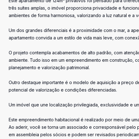
Este apartamento de 124m² privativos foi pensado para oferece
três suítes amplas, o imóvel proporciona privacidade e funciona
ambientes de forma harmoniosa, valorizando a luz natural e a v
Um dos grandes diferenciais é a proximidade com o mar, a ape
apartamento convida a um estilo de vida mais leve, com conex
O projeto contempla acabamentos de alto padrão, com atenção 
ambiente. Tudo isso em um empreendimento em construção, com
planejamento e valorização patrimonial.
Outro destaque importante é o modelo de aquisição a preço d
potencial de valorização e condições diferenciadas.
Um imóvel que une localização privilegiada, exclusividade e um
Este empreendimento habitacional é realizado por meio de uma
Ao aderir, você se torna um associado e corresponsável pelo p
em assembleia pelos sócios e podem ser revisados periodica