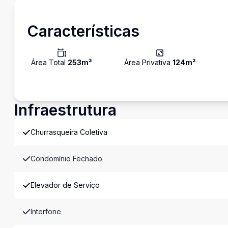
Características
Área Total
253
m²
Área Privativa
124
m²
Infraestrutura
Churrasqueira Coletiva
Condomínio Fechado
Elevador de Serviço
Interfone