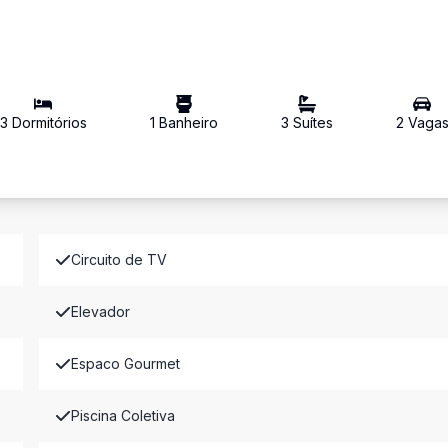
3
Dormitório
s
1
Banheiro
3
Suíte
s
2
Vaga
Circuito de TV
Elevador
Espaco Gourmet
Piscina Coletiva