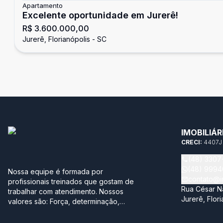
Apartamento
Excelente oportunidade em Jurerê!
R$ 3.600.000,00
Jurerê, Florianópolis - SC
IMOBILIÁ
CRECI:
4407J
(48) 3307
(48) 999
Nossa equipe é formada por
contato@im
profissionais treinados que gostam de
Rua César Na
trabalhar com atendimento. Nossos
Jurerê, Flor
valores são: Força, determinação,
lealdade, honestidade e amorosidade.
Diante deles temos a satisfação de