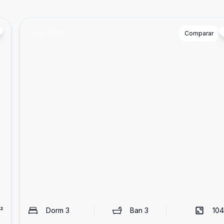
Cód:
2176
Comparar
²
Dorm
3
Ban
3
104