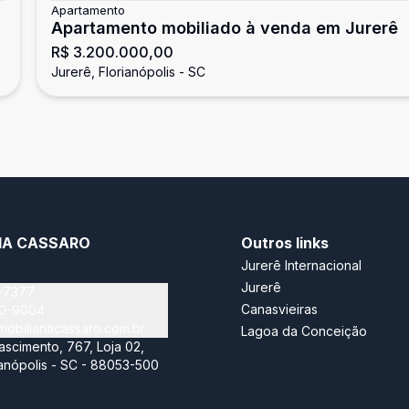
Apartamento
Apartamento mobiliado à venda em Jurerê
R$ 3.200.000,00
Jurerê, Florianópolis - SC
RIA CASSARO
Outros links
Jurerê Internacional
Jurerê
-7377
Canasvieiras
40-9004
obiliariacassaro.com.br
Lagoa da Conceição
scimento, 767, Loja 02,
ianópolis - SC - 88053-500