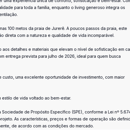
r uma experiência única de conforto, sofisticação e bem-estar. Co
lidade para toda a família, enquanto o living generoso integra os
entilação.
nas 100 metos da praia de Jurerê. A poucos passos da praia, este
ão direta com a natureza e qualidade de vida incomparável.
aos detalhes e materiais que elevam o nível de sofisticação em c
 entrega prevista para julho de 2026, ideal para quem busca
e custo, uma excelente oportunidade de investimento, com maior
 estilo de vida voltado ao bem-estar.
 Sociedade de Propósito Específico (SPE), conforme a Lei nº 5.674
rojeto. As características, preços e formas de operação são defini
mente, de acordo com as condições do mercado.