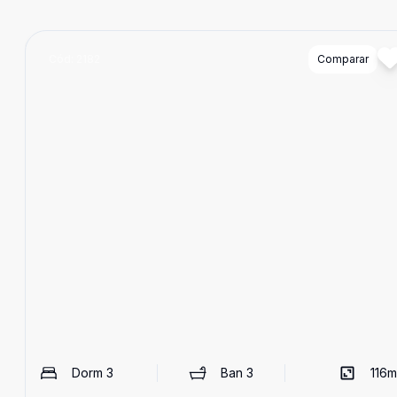
Cód:
2182
Comparar
Dorm
3
Ban
3
116
m