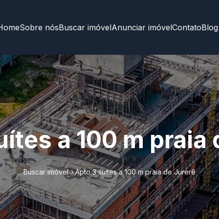
Home
Sobre nós
Buscar imóvel
Anunciar imóvel
Contato
Blog
uítes a 100 m praia 
Buscar imóvel
Apto 3 suítes a 100 m praia de Jurerê