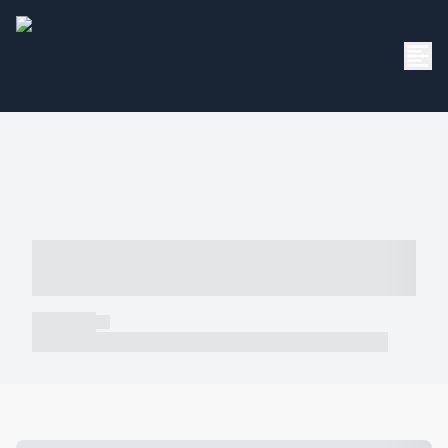
----- ----- -- ------ ---- ---- -- ----- -----
----- --- ------
----- -----
----- ----- -- ------ ---- ---- -- ----- ----- ----- --- ------