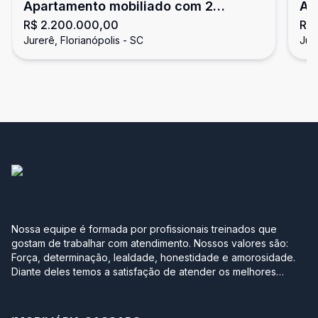
Apartamento mobiliado com 2
Ap
R$ 2.200.000,00
R$ 
dormitórios Jurerê
Jurerê, Florianópolis - SC
Jure
Nossa equipe é formada por profissionais treinados que
gostam de trabalhar com atendimento. Nossos valores são:
Força, determinação, lealdade, honestidade e amorosidade.
Diante deles temos a satisfação de atender os melhores
clientes, aqueles que se realizam com a boa compra ou venda
de seus imóveis. Projetamos a nova sede em Jurerê
pensando no conforto de uma casa. Sabe aquela que você