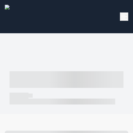
----- ----- -- ------ ---- ---- -- ----- -----
----- --- ------
----- -----
----- ----- -- ------ ---- ---- -- ----- ----- ----- --- ------