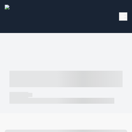
----- ----- -- ------ ---- ---- -- ----- -----
----- --- ------
----- -----
----- ----- -- ------ ---- ---- -- ----- ----- ----- --- ------