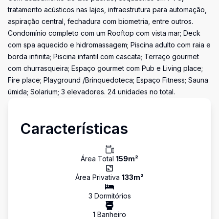
tratamento acústicos nas lajes, infraestrutura para automação,
aspiração central, fechadura com biometria, entre outros.
Condomínio completo com um Rooftop com vista mar; Deck
com spa aquecido e hidromassagem; Piscina adulto com raia e
borda infinita; Piscina infantil com cascata; Terraço gourmet
com churrasqueira; Espaço gourmet com Pub e Living place;
Fire place; Playground /Brinquedoteca; Espaço Fitness; Sauna
úmida; Solarium; 3 elevadores. 24 unidades no total.
Características
Área Total
159
m²
Área Privativa
133
m²
3
Dormitório
s
1
Banheiro