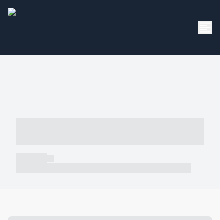
----- ----- -- ------ ---- ---- -- ----- -----
----- --- ------
----- -----
----- ----- -- ------ ---- ---- -- ----- ----- ----- --- ------