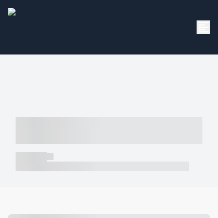
----- ----- -- ------ ---- ---- -- ----- -----
----- --- ------
----- -----
----- ----- -- ------ ---- ---- -- ----- ----- ----- --- ------