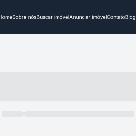
Home
Sobre nós
Buscar imóvel
Anunciar imóvel
Contato
Blog
----- ---- ---- -- ----
----- -----
----- ----- -- ------ ---- ---- -- ----- ----- ----- --- ------