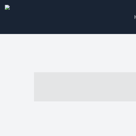
----- ----- -- -
- ------