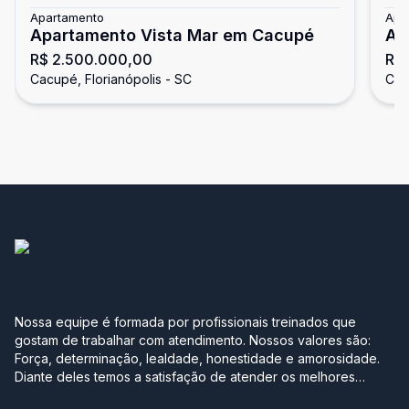
Apartamento
Apa
Apartamento Vista Mar em Cacupé
Ap
R$ 2.500.000,00
R$ 
Pa
Cacupé, Florianópolis - SC
Cac
Nossa equipe é formada por profissionais treinados que
gostam de trabalhar com atendimento. Nossos valores são:
Força, determinação, lealdade, honestidade e amorosidade.
Diante deles temos a satisfação de atender os melhores
clientes, aqueles que se realizam com a boa compra ou venda