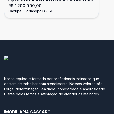
R$ 1.200.000,00
Cacupé
Cacupé, Florianópolis - SC
Nossa equipe é formada por profissionais treinados que
gostam de trabalhar com atendimento. Nossos valores são:
Força, determinação, lealdade, honestidade e amorosidade.
Diante deles temos a satisfação de atender os melhores
clientes, aqueles que se realizam com a boa compra ou venda
de seus imóveis. Projetamos a nova sede em Jurerê
pensando no conforto de uma casa. Sabe aquela que você
IMOBILIÁRIA CASSARO