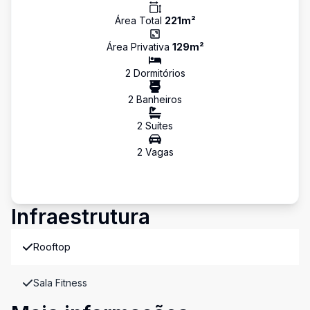
Área Total
221
m²
Área Privativa
129
m²
2
Dormitório
s
2
Banheiro
s
2
Suíte
s
2
Vaga
s
Infraestrutura
Rooftop
Sala Fitness