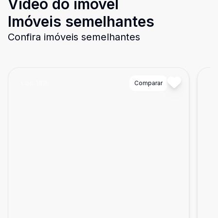
Video do imóvel
Imóveis semelhantes
Confira imóveis semelhantes
Cód:
1825
Comparar
Có