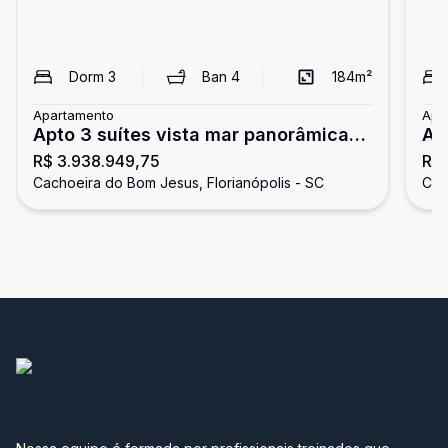
Dorm
3
Ban
4
184
m²
Apartamento
Apa
Apto 3 suítes vista mar panorâmica
Ap
R$ 3.938.949,75
R$
na Cachoeira
do
Cachoeira do Bom Jesus, Florianópolis - SC
Cac