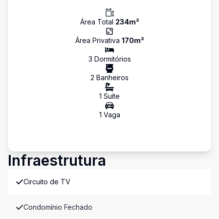
Área Total
234
m²
Área Privativa
170
m²
3
Dormitório
s
2
Banheiro
s
1
Suíte
1
Vaga
Infraestrutura
Circuito de TV
Condomínio Fechado