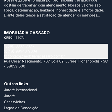
Nossa equipe é formada por profissionais treinados que
gostam de trabalhar com atendimento. Nossos valores são:
Força, determinação, lealdade, honestidade e amorosidade.
Diante deles temos a satisfação de atender os melhores
clientes, aqueles que se realizam com a boa compra ou venda
de seus imóveis. Projetamos a nova sede em Jurerê
pensando no conforto de uma casa. Sabe aquela que você
IMOBILIÁRIA CASSARO
degusta de um bom café moído na hora, serve uma bebida
CRECI:
4407J
gelada para os amigos e sempre tem um bolinho para o café
da tarde? Essa é a nossa empresa. Aqui você se sente em
(48) 3307-7377
casa! Nossa maior conquista é ver a satisfação dos nossos
(48) 99940-9004
clientes. Tenho a certeza de que estamos construindo um
contato@imobiliariacassaro.com.br
futuro de prestígio. Juntos faremos história!
Rua César Nascimento, 767, Loja 02, Jurerê, Florianópolis - SC
- 88053-500
Outros links
Jurerê Internacional
Jurerê
Canasvieiras
Lagoa da Conceição