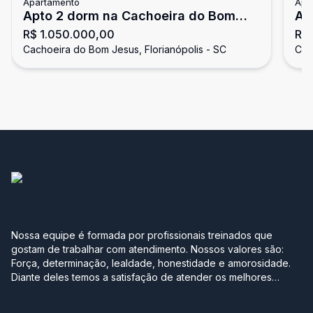
Apartamento
Apa
Apto 2 dorm na Cachoeira do Bom
Ap
R$ 1.050.000,00
R$ 
Jesus
na
Cachoeira do Bom Jesus, Florianópolis - SC
Cac
Nossa equipe é formada por profissionais treinados que
gostam de trabalhar com atendimento. Nossos valores são:
Força, determinação, lealdade, honestidade e amorosidade.
Diante deles temos a satisfação de atender os melhores
clientes, aqueles que se realizam com a boa compra ou venda
de seus imóveis. Projetamos a nova sede em Jurerê