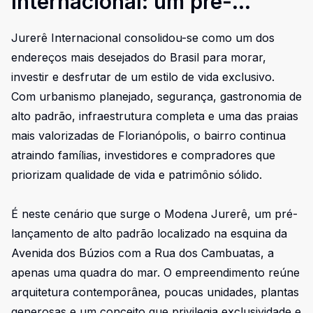
Internacional: um pré-
lançamento exclusivo a uma
Jurerê Internacional consolidou-se como um dos
quadra do mar para quem
endereços mais desejados do Brasil para morar,
busca sofisticação,
investir e desfrutar de um estilo de vida exclusivo.
privacidade e valorização
Com urbanismo planejado, segurança, gastronomia de
alto padrão, infraestrutura completa e uma das praias
mais valorizadas de Florianópolis, o bairro continua
atraindo famílias, investidores e compradores que
priorizam qualidade de vida e patrimônio sólido.
É neste cenário que surge o Modena Jurerê, um pré-
lançamento de alto padrão localizado na esquina da
Avenida dos Búzios com a Rua dos Cambuatas, a
apenas uma quadra do mar. O empreendimento reúne
arquitetura contemporânea, poucas unidades, plantas
generosas e um conceito que privilegia exclusividade e