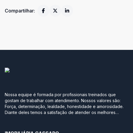
Compartilhar:
Nossa equipe é formada por profissionais treinados que
gostam de trabalhar com atendimento. Nossos valores são:
Força, determinação, lealdade, honestidade e amorosidade.
Diante deles temos a satisfação de atender os melhores
clientes, aqueles que se realizam com a boa compra ou venda
de seus imóveis. Projetamos a nova sede em Jurerê
pensando no conforto de uma casa. Sabe aquela que você